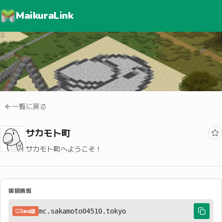
MaikuraLink
一覧に戻る
サカモト町
サカモト町へようこそ！
接続情報
mc.sakamoto04510.tokyo
Java版