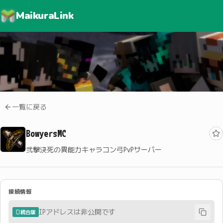
MaikuraLink
一覧に戻る
BowyersMC
弐撃決死の異能力キャラコン弓PvPサーバー
接続情報
IPアドレスは非公開です
統合版