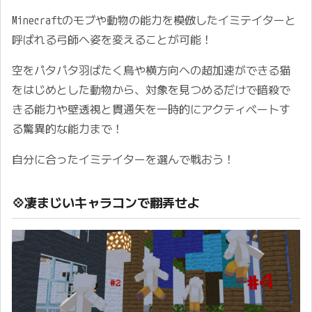
Minecraftのモブや動物の能力を模倣したイミテイターと
呼ばれる弓師へ姿を変えることが可能！
空をパタパタ羽ばたく鳥や横方向への超加速ができる猫
をはじめとした動物から、対象を見つめるだけで暗殺で
きる能力や壁透視と貫通矢を一時的にアクティベートす
る驚異的な能力まで！
自分に合ったイミテイターを選んで戦おう！ ㅤ
💠凄まじいキャラコンで翻弄せよ