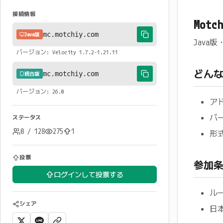
接続情報
Mot
mc.motchiy.com
Java版
Jav
バージョン: Velocity 1.7.2-1.21.11
どん
mc.motchiy.com
統合版
バージョン: 26.0
ア
バー
ステータス
0 / 128
275
1
形式
投票
参加
ログインして投票する
ル
シェア
日