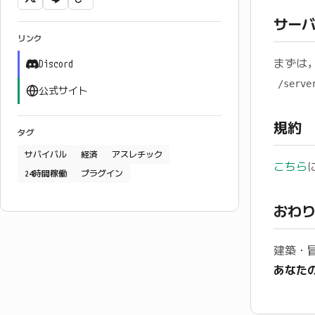
サー
リンク
まずは
Discord
/serve
公式サイト
規約
タグ
サバイバル
経済
アスレチック
こちら
24時間稼働
プラグイン
おわ
建築・
あなた